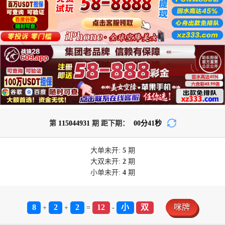
第
115044931
期 距下期：
00
分
41
秒
大单
未开:
5
期
大双
未开:
2
期
小单
未开:
4
期
8
2
2
12
小
双
咪牌
+
+
=
-