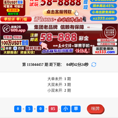
第
115044457
期 距下期：
04
时
42
分
24
秒
大单
未开:
1
期
大双
未开:
3
期
小双
未开:
2
期
0
5
0
05
小
单
咪牌
+
+
=
-