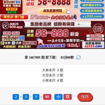
第
3467089
期 距下期：
01
分
00
秒
大单
未开:
1
期
大双
未开:
2
期
小单
未开:
4
期
2
1
5
08
小
双
咪牌
+
+
=
-