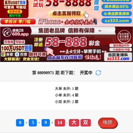
第
08090971
期 距下期：
开奖中
大单
未开:
1
期
小单
未开:
4
期
小双
未开:
2
期
0
5
9
14
大
双
咪牌
+
+
=
-