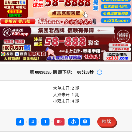
第
08090395
期 距下期：
00
分
38
秒
大单
未开:
2
期
大双
未开:
1
期
小双
未开:
4
期
4
4
1
09
小
单
咪牌
+
+
=
-